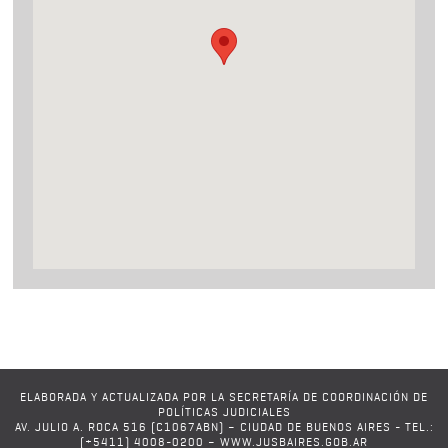
ELABORADA Y ACTUALIZADA POR LA SECRETARÍA DE COORDINACIÓN DE
POLÍTICAS JUDICIALES
AV. JULIO A. ROCA 516 (C1067ABN) – CIUDAD DE BUENOS AIRES - TEL.:
(+5411) 4008-0200 – WWW.JUSBAIRES.GOB.AR