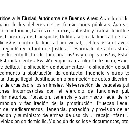
eridos a la Ciudad Autónoma de Buenos Aires:
Abandono de 
ción de los deberes de los funcionarios públicos, Actos 
a la autoridad, Carrera de perros, Cohecho y tráfico de infl
el tránsito y del transporte, Delitos contra la libertad de tra
licos/as contra la libertad individual, Delitos y contrav
enegación y retardo de justicia, Desarmado de autos sin aut
quecimiento ilícito de funcionarios/as y empleados/as, Esta
 Estupefacientes, Evasión y quebrantamiento de pena, Exacc
 delitos, Falsificación de documentos, Falsificación de sel
edimento u obstrucción de contacto, Incendio y otros e
ar, Juego ilegal, Justificación o promoción de actos discrim
os de crueldad a los animales, Malversación de caudales púb
nes incompatibles con el ejercicio de funciones públ
riminatorios, Portación, tenencia y suministro ilegal de a
romoción y facilitación de la prostitución, Pruebas ilega
lar de medicamentos, Tenencia, portación y provisión de a
tación y suministro de armas de uso civil, Trabajo infantil
 Violación de domicilio, Violación de sellos y documentos, etc