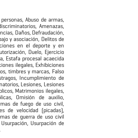
personas, Abuso de armas,
discriminatorios, Amenazas,
uencias, Daños, Defraudación,
bajo y asociación, Delitos de
enciones en el deporte y en
orización, Duelo, Ejercicio
fa, Estafa procesal acaecida
iones ilegales, Exhibiciones
los, timbres y marcas, Falso
stragos, Incumplimiento de
inatorios, Lesiones, Lesiones
licos, Matrimonios ilegales,
icas, Omisión de auxilio,
rmas de fuego de uso civil,
les de velocidad (picadas),
rmas de guerra de uso civil
, Usurpación, Usurpación de
.