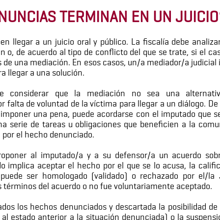
NUNCIAS TERMINAN EN UN JUICIO
n llegar a un juicio oral y público. La fiscalía debe analiz
o, de acuerdo al tipo de conflicto del que se trate, si el c
de una mediación. En esos casos, un/a mediador/a judicial i
a llegar a una solución.
de considerar que la mediación no sea una alternativ
or falta de voluntad de la víctima para llegar a un diálogo. D
 imponer una pena, puede acordarse con el imputado que s
 serie de tareas u obligaciones que beneficien a la comu
a por el hecho denunciado.
roponer al imputado/a y a su defensor/a un acuerdo sobr
 implica aceptar el hecho por el que se lo acusa, la calific
puede ser homologado (validado) o rechazado por el/la 
 términos del acuerdo o no fue voluntariamente aceptado.
ados los hechos denunciados y descartada la posibilidad de 
 al estado anterior a la situación denunciada) o la suspen