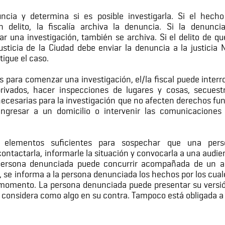
nuncia y determina si es posible investigarla. Si el hec
 delito, la fiscalía archiva la denuncia. Si la denunc
iar una investigación, también se archiva. Si el delito de qu
justicia de la Ciudad debe enviar la denuncia a la justicia 
tigue el caso.
os para comenzar una investigación, el/la fiscal puede interr
rivados, hacer inspecciones de lugares y cosas, secues
 necesarias para la investigación que no afecten derechos f
 ingresar a un domicilio o intervenir las comunicaciones
e elementos suficientes para sospechar que una per
ntactarla, informarle la situación y convocarla a una audien
la persona denunciada puede concurrir acompañada de un 
 se informa a la persona denunciada los hechos por los cuale
 momento. La persona denunciada puede presentar su versi
e considera como algo en su contra. Tampoco está obligada a 