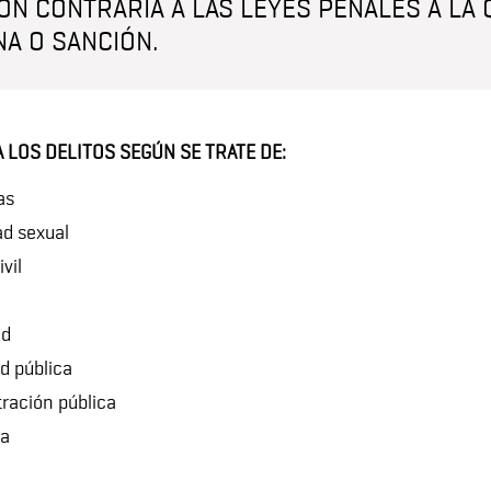
ÓN CONTRARIA A LAS LEYES PENALES A LA 
A O SANCIÓN.
 LOS DELITOS SEGÚN SE TRATE DE:
as
ad sexual
vil
ad
ad pública
tración pública
ca