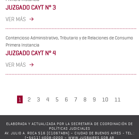
JUZGADO CAYT N° 3
VER MÁS
Contencioso Administrativo, Tributario y de Relaciones de Consumo
Primera Instancia
JUZGADO CAYT N° 4
VER MÁS
1
2
3
4
5
6
7
8
9
10
11
ELABORADA Y ACTUALIZADA POR LA SECRETARÍA DE COORDINACIÓN DE
POLÍTICAS JUDICIALES
AV. JULIO A. ROCA 516 (C1067ABN) – CIUDAD DE BUENOS AIRES - TEL.:
(+5411) 4008-0200 – WWW.JUSBAIRES.GOB.AR