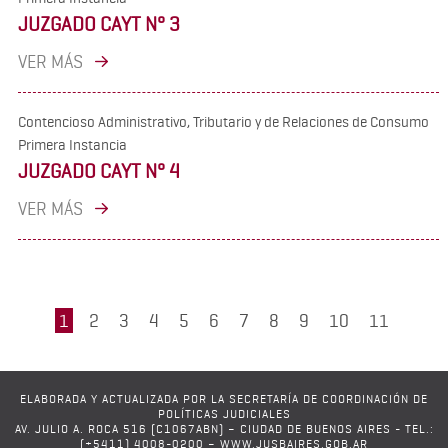
JUZGADO CAYT N° 3
VER MÁS
Contencioso Administrativo, Tributario y de Relaciones de Consumo
Primera Instancia
JUZGADO CAYT N° 4
VER MÁS
1
2
3
4
5
6
7
8
9
10
11
ELABORADA Y ACTUALIZADA POR LA SECRETARÍA DE COORDINACIÓN DE
POLÍTICAS JUDICIALES
AV. JULIO A. ROCA 516 (C1067ABN) – CIUDAD DE BUENOS AIRES - TEL.:
(+5411) 4008-0200 – WWW.JUSBAIRES.GOB.AR