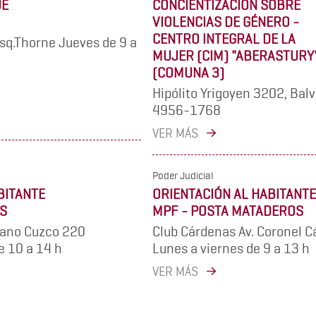
UE
CONCIENTIZACIÓN SOBRE
VIOLENCIAS DE GÉNERO -
CENTRO INTEGRAL DE LA
sq.Thorne Jueves de 9 a
MUJER (CIM) "ABERASTURY
(COMUNA 3)
Hipólito Yrigoyen 3202, Bal
4956-1768
VER MÁS
Poder Judicial
BITANTE
ORIENTACIÓN AL HABITANTE
RS
MPF - POSTA MATADEROS
tano Cuzco 220
Club Cárdenas Av. Coronel 
e 10 a 14 h
Lunes a viernes de 9 a 13 h
VER MÁS