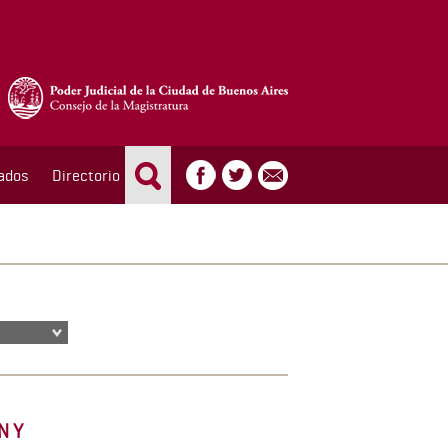
ados
Directorio
N Y