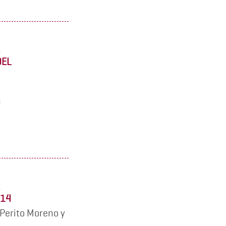
DEL
h
-14
 Perito Moreno y