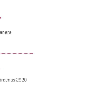
"
vanera
Cárdenas 2920