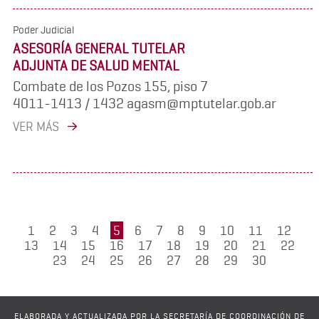
Poder Judicial
ASESORÍA GENERAL TUTELAR
ADJUNTA DE SALUD MENTAL
Combate de los Pozos 155, piso 7
4011-1413 / 1432 agasm@mptutelar.gob.ar
VER MÁS
1
2
3
4
5
6
7
8
9
10
11
12
13
14
15
16
17
18
19
20
21
22
23
24
25
26
27
28
29
30
ELABORADA Y ACTUALIZADA POR LA SECRETARÍA DE COORDINACIÓN DE